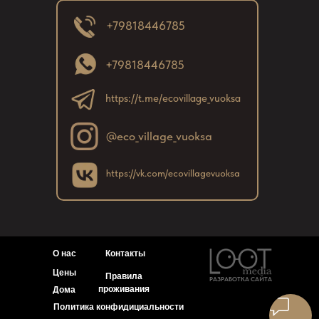
в
+79818446785
з
с
+79818446785
https://t.me/ecovillage_vuoksa
@eco_village_vuoksa
https://vk.com/ecovillagevuoksa
О нас
Контакты
Цены
Правила
РАЗРАБОТКА САЙТА
проживания
Дома
Политика конфидициальности