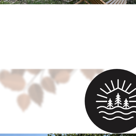
 у пруда
века
 000 руб