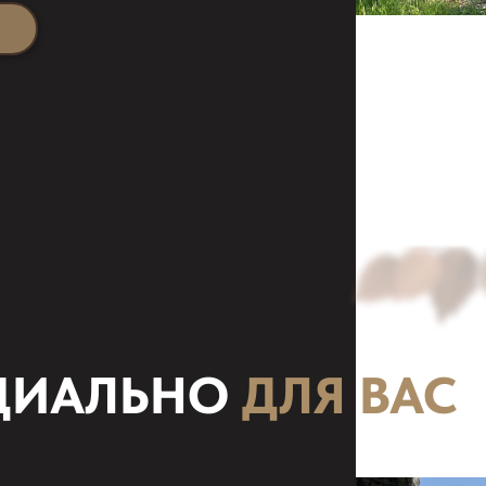
ИАЛЬНО
ДЛЯ ВАС
Дом
6+2
чело
от 9