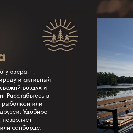
зера —
у и активный
й воздух и
слабьтесь в
алкой или
ей. Удобное
оляет
сапборде.
 незабываемые
 и позитивом.