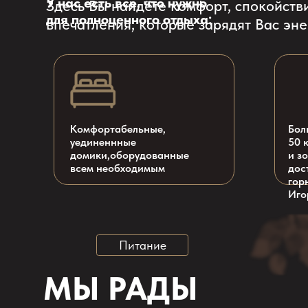
Комфортабельные,
Большие л
уединеннные
50 кв.м. с
домики,оборудованные
и зоной от
всем необходимым
доступност
горнолыжны
Игоре и К
Питание
МЫ РАДЫ
ПРЕДЛОЖИТЬ
ВАМ
Яичницу с
сосиками,
овощами, зеленью
и тостом
Сосиски в омлете с