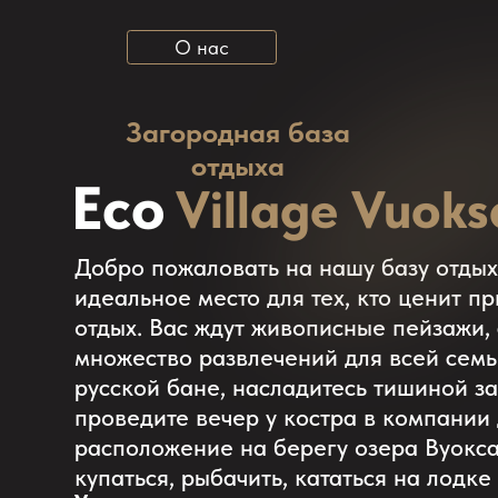
Загородная база
отдыха
Eco
Village Vuoksa
Добро пожаловать на нашу базу отдыха у о
идеальное место для тех, кто ценит природ
отдых. Вас ждут живописные пейзажи, свежи
множество развлечений для всей семьи. Рас
русской бане, насладитесь тишиной за рыб
проведите вечер у костра в компании друз
расположение на берегу озера Вуокса позв
купаться, рыбачить, кататься на лодке или 
У нас есть все, что нужно
Здесь Вы найдёте комфорт, спокойствие и
для полноценного отдыха:
впечатления, которые зарядят Вас энергией