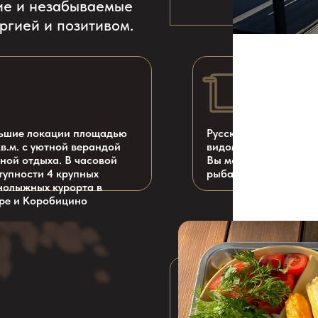
окации площадью
Русская баня с панорамным
 уютной верандой
видом и сибирским чаном, где
дыха. В часовой
Вы можете расслабиться после
и 4 крупных
рыбалки
х курорта в
оробицино
: