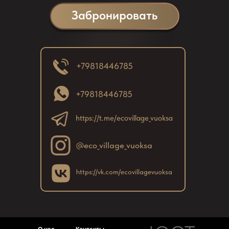
Н
Забронировать
с
с
к
в
+79818446785
з
с
+79818446785
https://t.me/ecovillage_vuoksa
@eco_village_vuoksa
https://vk.com/ecovillagevuoksa