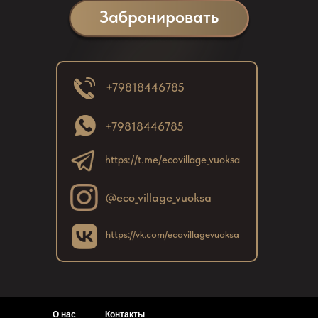
Н
Забронировать
с
с
к
в
+79818446785
з
с
+79818446785
https://t.me/ecovillage_vuoksa
@eco_village_vuoksa
https://vk.com/ecovillagevuoksa
О нас
Контакты