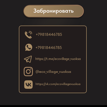
Н
Забронировать
с
с
к
в
+79818446785
з
с
+79818446785
https://t.me/ecovillage_vuoksa
@eco_village_vuoksa
https://vk.com/ecovillagevuoksa