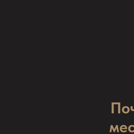
По
мес