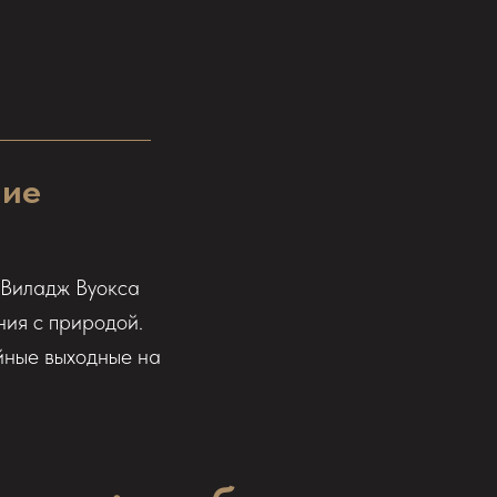
ние
 Виладж Вуокса
ния с природой.
ойные выходные на