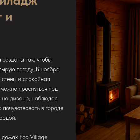
Виладж
т и
а
созданы так, чтобы
ырую погоду. В ноябре
 стены и спокойная
 можно проснуться под
ь на диване, наблюдая
 почувствовать в городе
родой.
 домах Eco Village