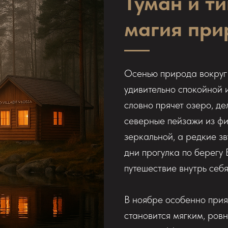
Туман и т
магия при
Осенью природа вокру
удивительно спокойной 
словно прячет озеро, д
северные пейзажи из фи
зеркальной, а редкие зв
дни прогулка по берегу
путешествие внутрь себя
В ноябре особенно прия
становится мягким, ров