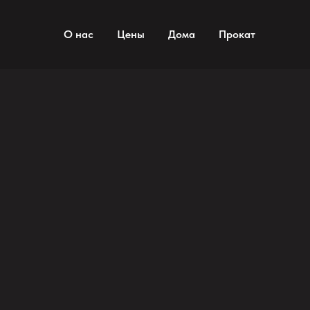
ECO VILLAGE VUOKSA
О нас
Цены
Дома
Прокат