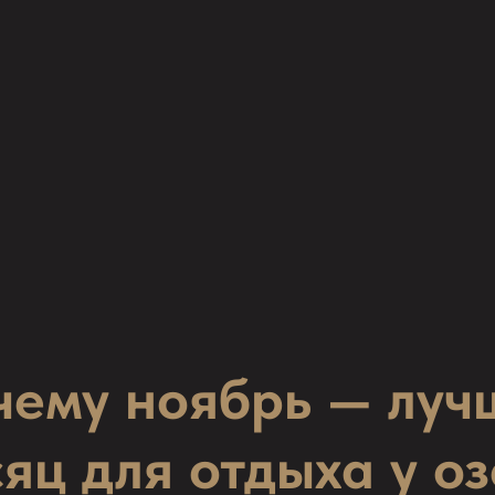
чему ноябрь — луч
яц для отдыха у о