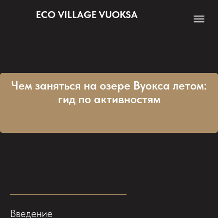
ECO VILLAGE VUOKSA
Чем заняться на озере Вуокса летом:
гид по активностям
Введение