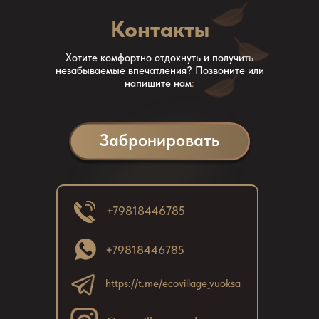
расслабиться и зарядиться энергией.
с
Контакты
о
л
Хотите комфортно отдохнуть и получить
э
незабываемые впечатления? Позвоните или
в
напишите нам
:
с
Н
Забронировать
с
с
к
в
+79818446785
з
с
+79818446785
https://t.me/ecovillage_vuoksa