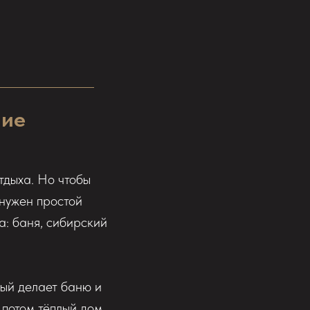
ние
тдыха. Но чтобы
 нужен простой
а: баня, сибирский
рый делает баню и
 потом тёплый дом