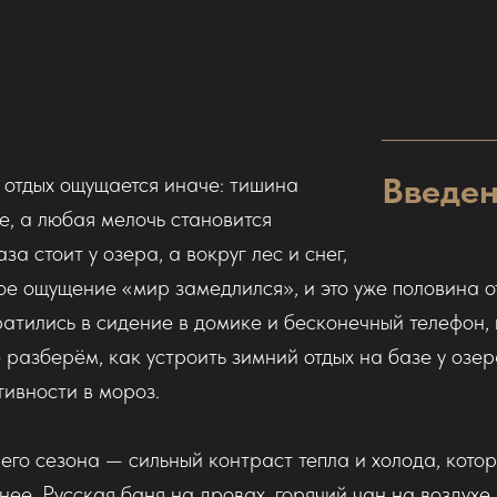
Введе
 отдых ощущается иначе: тишина
ще, а любая мелочь становится
за стоит у озера, а вокруг лес и снег,
ое ощущение «мир замедлился», и это уже половина о
атились в сидение в домике и бесконечный телефон,
е разберём, как устроить зимний отдых на базе у озер
тивности в мороз.
его сезона — сильный контраст тепла и холода, кото
нее. Русская баня на дровах, горячий чан на воздухе,