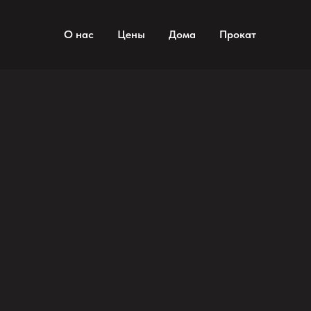
ECO VILLAGE VUOKSA
О нас
Цены
Дома
Прокат