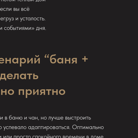
если вы всё
груз и усталость.
и событиями» дня.
енарий “баня +
сделать
но приятно
и в баню и чан, но лучше выстроить
ло успевало адаптироваться. Оптимально
и или просто спокойного времени в доме,