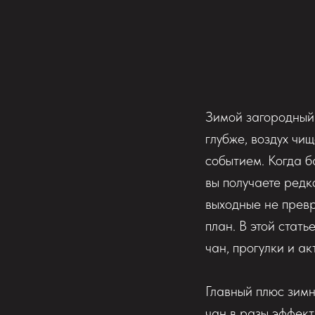
Зимой загородный
глубже, воздух чи
событием. Когда ба
вы получаете редк
выходные не превр
план. В этой стать
чан, прогулки и ак
Главный плюс зимн
чан в разы эффект