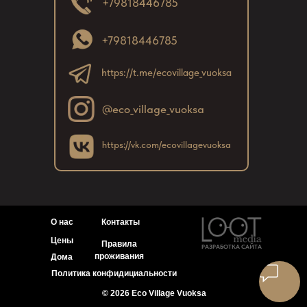
+79818446785
з
с
+79818446785
https://t.me/ecovillage_vuoksa
@eco_village_vuoksa
https://vk.com/ecovillagevuoksa
О нас
Контакты
Цены
Правила
РАЗРАБОТКА САЙТА
проживания
Дома
Политика конфидициальности
© 2026 Eco Village Vuoksa