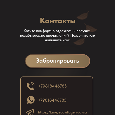
Отдельно хочется отметить баньку. Это не
о
просто отдых, а целый ритуал, который помог
п
расслабиться и зарядиться энергией.
с
Контакты
о
л
Хотите комфортно отдохнуть и получить
э
незабываемые впечатления? Позвоните или
в
напишите нам
:
с
Н
Забронировать
с
с
к
в
+79818446785
з
с
+79818446785
https://t.me/ecovillage_vuoksa