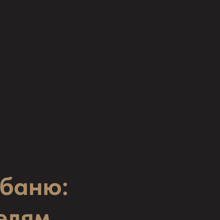
 баню:
елям