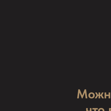
Можно
что