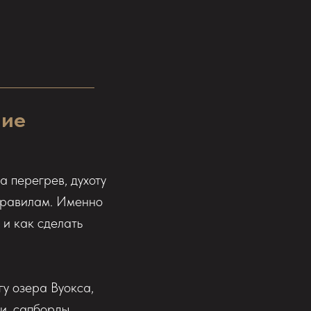
ние
а перегрев, духоту
 правилам. Именно
 и как сделать
гу озера Вуокса,
и, сапборды,