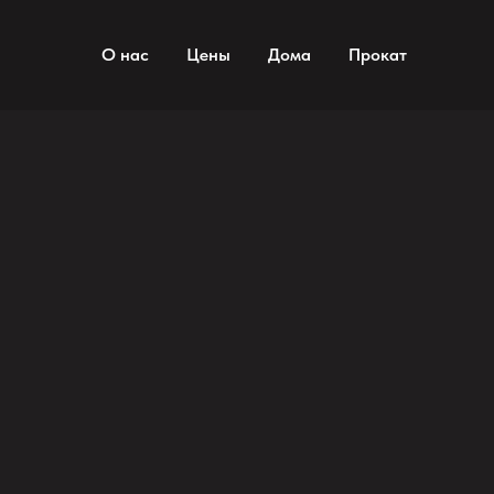
ECO VILLAGE VUOKSA
О нас
Цены
Дома
Прокат